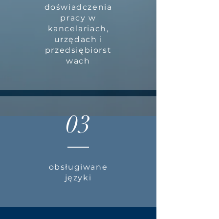
doświadczenia
pracy w
kancelariach,
urzędach i
przedsiębiorst
wach
03
obsługiwane
języki