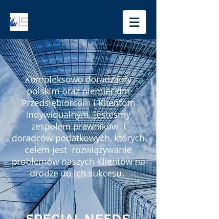
Kompleksowo doradzamy
polskim oraz niemieckim
Przedsiębiorcom i Klientom
Indywidualnym. Jesteśmy
zespołem prawników i
doradców podatkowych, których
celem jest rozwiązywanie
problemów naszych Klientów na
drodze do ich sukcesu.