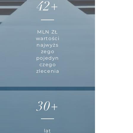
42+
MLN ZŁ
wartości
najwyżs
zego
pojedyn
czego
zlecenia
30+
lat