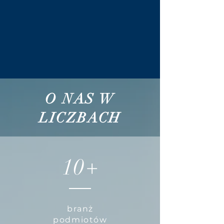
O NAS W
LICZBACH
10+
branż
podmiotów